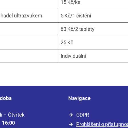
15 Kč/ks
uchadel ultrazvukem
5 Kč/1 čištění
60 Kč/2 tablety
25 Kč
Individuální
 doba
Navigace
í – Čtvrtek
GDPR
– 16:00
Prohlášení o přístupno