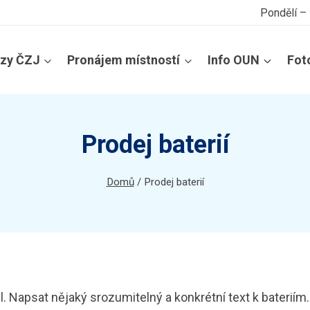
Pondělí –
rzy ČZJ
Pronájem místností
Info OUN
Fot
Prodej baterií
Domů
/
Prodej baterií
. Napsat nějaký srozumitelný a konkrétní text k bateriím.