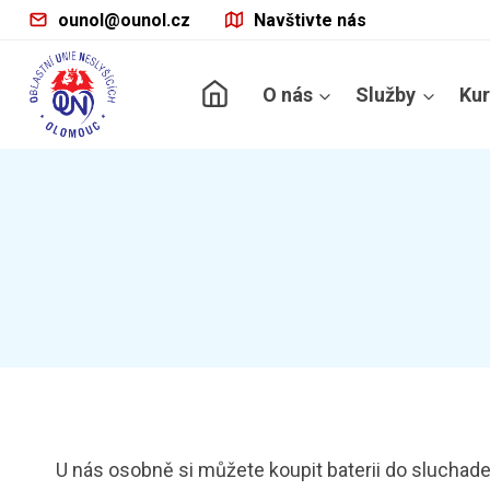
Přeskočit
ounol@ounol.cz
Navštivte nás
na
obsah
O nás
Služby
Ku
U nás osobně si můžete koupit baterii do sluchadel