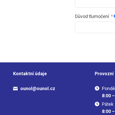
Důvod tlumočení
Kontaktní údaje
Provozní
ounol@ounol.cz
Ponděl
8:00 
Pátek
8:00 