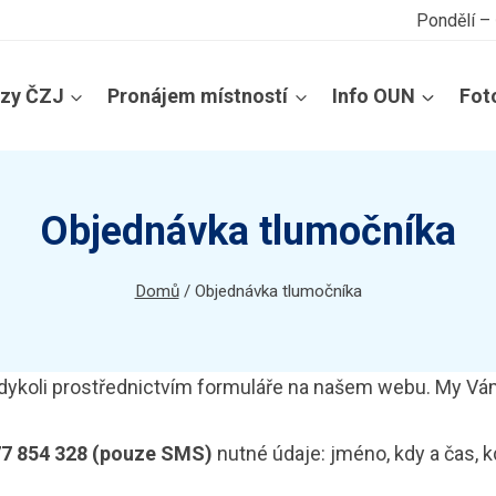
Pondělí –
rzy ČZJ
Pronájem místností
Info OUN
Fot
Objednávka tlumočníka
Domů
/
Objednávka tlumočníka
dykoli prostřednictvím formuláře na našem webu. My V
7 854 328 (pouze SMS)
nutné údaje: jméno, kdy a čas, k