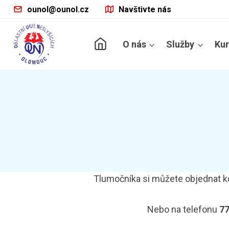
Přeskočit
ounol@ounol.cz
Navštivte nás
na
obsah
O nás
Služby
Ku
Tlumočníka si můžete objednat k
Nebo na telefonu
77