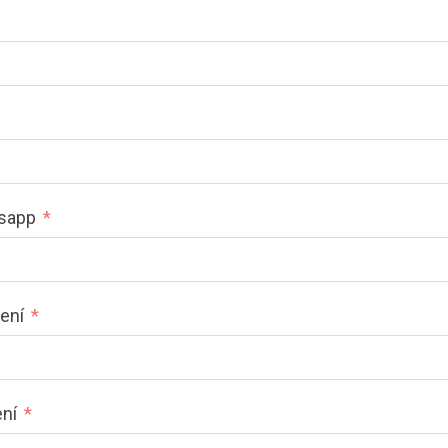
tsapp
ení
ení